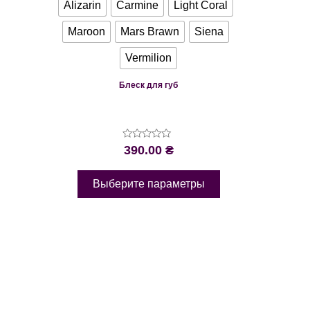
Alizarin
Carmine
Light Coral
Maroon
Mars Brawn
Siena
Vermilion
Блеск для губ
Оценка
390.00
₴
0
из
5
Выберите параметры